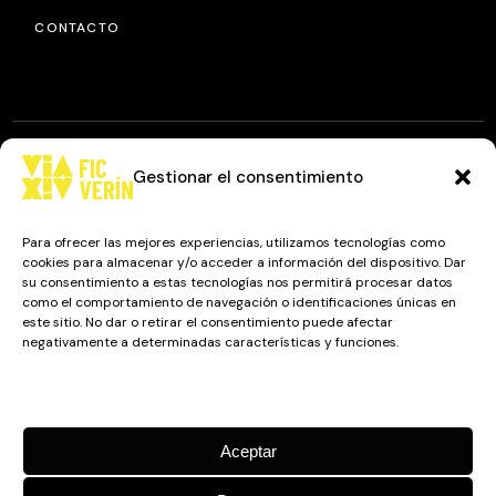
CONTACTO
Gestionar el consentimiento
© 2025
FIC VÍA XIV
, TODOS LOS DERECHOS RESERVADOS.
DISEÑO Y DESARROLLO: IMAXINAMAIS EDC
Para ofrecer las mejores experiencias, utilizamos tecnologías como
cookies para almacenar y/o acceder a información del dispositivo. Dar
su consentimiento a estas tecnologías nos permitirá procesar datos
como el comportamiento de navegación o identificaciones únicas en
Camino a Balnearios de Sousas
este sitio. No dar o retirar el consentimiento puede afectar
negativamente a determinadas características y funciones.
32600, Verín, Ourense
Gestionar los servicios
Aceptar