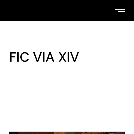
Skip
to
the
content
FIC VIA XIV