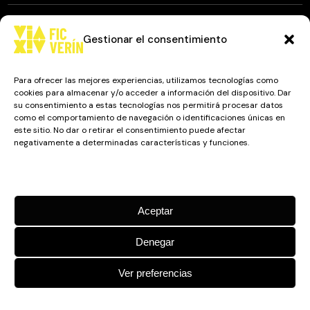
Gestionar el consentimiento
© 2025
FIC VÍA XIV
, TODOS LOS DERECHOS RESERVADOS.
DISEÑO Y DESARROLLO: IMAXINAMAIS EDC
Para ofrecer las mejores experiencias, utilizamos tecnologías como
cookies para almacenar y/o acceder a información del dispositivo. Dar
su consentimiento a estas tecnologías nos permitirá procesar datos
como el comportamiento de navegación o identificaciones únicas en
Camino a Balnearios de Sousas
este sitio. No dar o retirar el consentimiento puede afectar
negativamente a determinadas características y funciones.
32600, Verín, Ourense
Gestionar los servicios
Aceptar
Denegar
Ver preferencias
Política de cookies