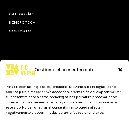
CATEGORÍAS
HEMEROTECA
CONTACTO
Gestionar el consentimiento
© 2025
FIC VÍA XIV
, TODOS LOS DERECHOS RESERVADOS.
DISEÑO Y DESARROLLO: IMAXINAMAIS EDC
Para ofrecer las mejores experiencias, utilizamos tecnologías como
cookies para almacenar y/o acceder a información del dispositivo. Dar
su consentimiento a estas tecnologías nos permitirá procesar datos
como el comportamiento de navegación o identificaciones únicas en
Camino a Balnearios de Sousas
este sitio. No dar o retirar el consentimiento puede afectar
negativamente a determinadas características y funciones.
32600, Verín, Ourense
Gestionar los servicios