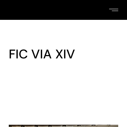
Skip
to
the
content
FIC VIA XIV