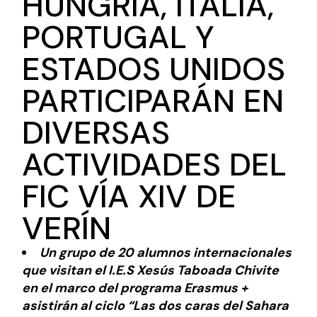
HUNGRÍA, ITALIA,
PORTUGAL Y
ESTADOS UNIDOS
PARTICIPARÁN EN
DIVERSAS
ACTIVIDADES DEL
FIC VÍA XIV DE
VERÍN
Un grupo de 20 alumnos internacionales
que visitan el I.E.S Xesús Taboada Chivite
en el marco del programa Erasmus +
asistirán al ciclo “Las dos caras del Sahara