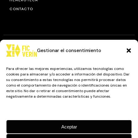
CONTACTO
Gestionar el consentimiento
© 2025
FIC VÍA XIV
, TODOS LOS DERECHOS RESERVADOS.
DISEÑO Y DESARROLLO: IMAXINAMAIS EDC
Para ofrecer las mejores experiencias, utilizamos tecnologías como
cookies para almacenar y/o acceder a información del dispositivo. Dar
su consentimiento a estas tecnologías nos permitirá procesar datos
como el comportamiento de navegación o identificaciones únicas en
Camino a Balnearios de Sousas
este sitio. No dar o retirar el consentimiento puede afectar
negativamente a determinadas características y funciones.
32600, Verín, Ourense
Gestionar los servicios
Aceptar