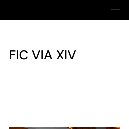
Skip
to
the
content
FIC VIA XIV