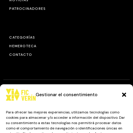
NOTICIAS
PATROCINADORES
CATEGORÍAS
HEMEROTECA
CONTACTO
Gestionar el consentimiento
© 2025
FIC VÍA XIV
, TODOS LOS DERECHOS RESERVADOS.
DISEÑO Y DESARROLLO: IMAXINAMAIS EDC
Para ofrecer las mejores experiencias, utilizamos tecnologías como
cookies para almacenar y/o acceder a información del dispositivo. Dar
su consentimiento a estas tecnologías nos permitirá procesar datos
como el comportamiento de navegación o identificaciones únicas en
Camino a Balnearios de Sousas