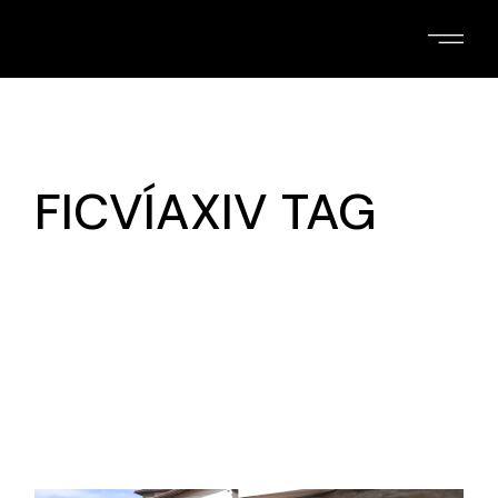
Skip
to
the
content
FICVÍAXIV TAG