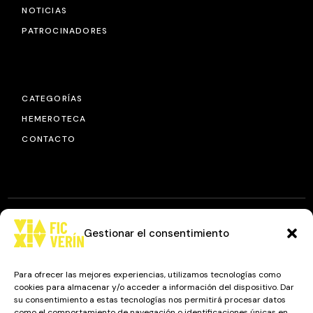
NOTICIAS
PATROCINADORES
CATEGORÍAS
HEMEROTECA
CONTACTO
Gestionar el consentimiento
© 2025
FIC VÍA XIV
, TODOS LOS DERECHOS RESERVADOS.
DISEÑO Y DESARROLLO: IMAXINAMAIS EDC
Para ofrecer las mejores experiencias, utilizamos tecnologías como
cookies para almacenar y/o acceder a información del dispositivo. Dar
su consentimiento a estas tecnologías nos permitirá procesar datos
como el comportamiento de navegación o identificaciones únicas en