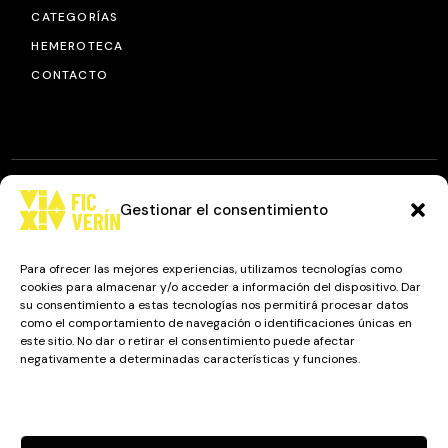
CATEGORÍAS
HEMEROTECA
CONTACTO
Gestionar el consentimiento
© 2025
FIC VÍA XIV
, TODOS LOS DERECHOS RESERVADOS.
DISEÑO Y DESARROLLO: IMAXINAMAIS EDC
Para ofrecer las mejores experiencias, utilizamos tecnologías como
cookies para almacenar y/o acceder a información del dispositivo. Dar
su consentimiento a estas tecnologías nos permitirá procesar datos
como el comportamiento de navegación o identificaciones únicas en
Camino a Balnearios de Sousas
este sitio. No dar o retirar el consentimiento puede afectar
negativamente a determinadas características y funciones.
32600, Verín, Ourense
Gestionar los servicios