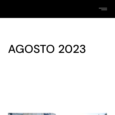
Skip
to
the
content
AGOSTO 2023