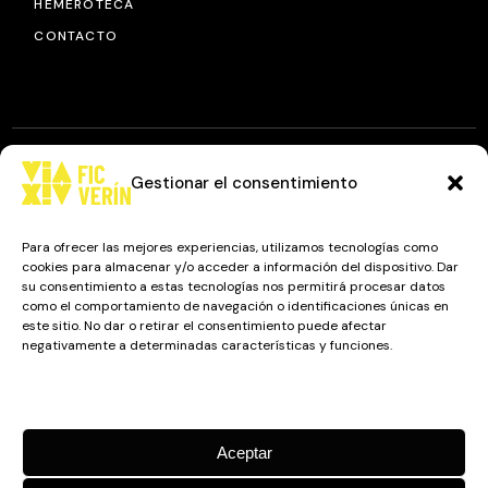
HEMEROTECA
CONTACTO
Gestionar el consentimiento
© 2025
FIC VÍA XIV
, TODOS LOS DERECHOS RESERVADOS.
DISEÑO Y DESARROLLO: IMAXINAMAIS EDC
Para ofrecer las mejores experiencias, utilizamos tecnologías como
cookies para almacenar y/o acceder a información del dispositivo. Dar
su consentimiento a estas tecnologías nos permitirá procesar datos
como el comportamiento de navegación o identificaciones únicas en
Camino a Balnearios de Sousas
este sitio. No dar o retirar el consentimiento puede afectar
negativamente a determinadas características y funciones.
32600, Verín, Ourense
Gestionar los servicios
Aceptar