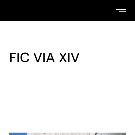
Skip
to
the
content
FIC VIA XIV