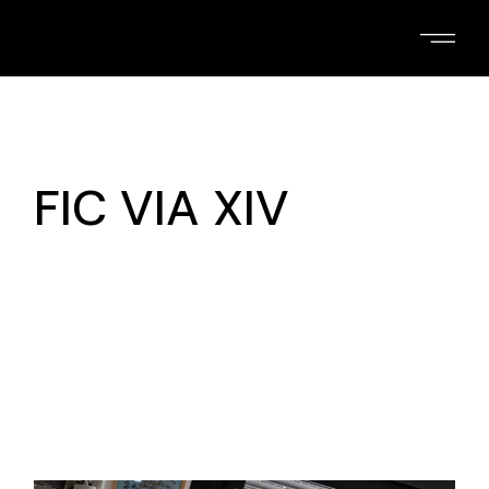
Skip
to
the
content
FIC VIA XIV