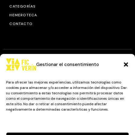
CATEGORÍAS
HEMEROTECA
CONTACTO
Gestionar el consentimiento
© 2025
FIC VÍA XIV
, TODOS LOS DERECHOS RESERVADOS.
DISEÑO Y DESARROLLO: IMAXINAMAIS EDC
Para ofrecer las mejores experiencias, utilizamos tecnologías como
cookies para almacenar y/o acceder a información del dispositivo. Dar
su consentimiento a estas tecnologías nos permitirá procesar datos
como el comportamiento de navegación o identificaciones únicas en
Camino a Balnearios de Sousas
este sitio. No dar o retirar el consentimiento puede afectar
negativamente a determinadas características y funciones.
32600, Verín, Ourense
Gestionar los servicios