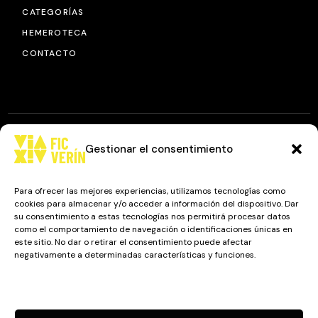
CATEGORÍAS
HEMEROTECA
CONTACTO
Gestionar el consentimiento
© 2025
FIC VÍA XIV
, TODOS LOS DERECHOS RESERVADOS.
DISEÑO Y DESARROLLO: IMAXINAMAIS EDC
Para ofrecer las mejores experiencias, utilizamos tecnologías como
cookies para almacenar y/o acceder a información del dispositivo. Dar
su consentimiento a estas tecnologías nos permitirá procesar datos
como el comportamiento de navegación o identificaciones únicas en
Camino a Balnearios de Sousas
este sitio. No dar o retirar el consentimiento puede afectar
negativamente a determinadas características y funciones.
32600, Verín, Ourense
Gestionar los servicios