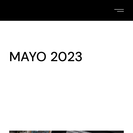
Skip
to
the
content
MAYO 2023