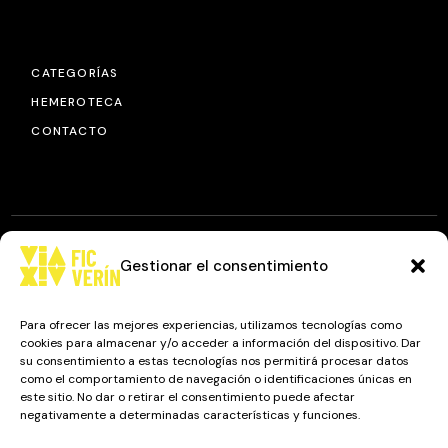
CATEGORÍAS
HEMEROTECA
CONTACTO
Gestionar el consentimiento
© 2025
FIC VÍA XIV
, TODOS LOS DERECHOS RESERVADOS.
DISEÑO Y DESARROLLO: IMAXINAMAIS EDC
Para ofrecer las mejores experiencias, utilizamos tecnologías como
cookies para almacenar y/o acceder a información del dispositivo. Dar
su consentimiento a estas tecnologías nos permitirá procesar datos
como el comportamiento de navegación o identificaciones únicas en
Camino a Balnearios de Sousas
este sitio. No dar o retirar el consentimiento puede afectar
negativamente a determinadas características y funciones.
32600, Verín, Ourense