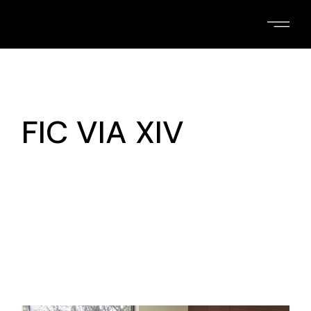
Skip
to
the
content
FIC VIA XIV