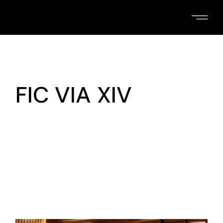
Skip
to
the
content
FIC VIA XIV