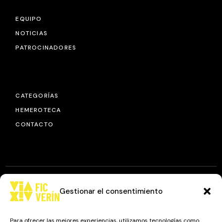
EQUIPO
NOTICIAS
PATROCINADORES
CATEGORÍAS
HEMEROTECA
CONTACTO
Gestionar el consentimiento
© 2025
FIC VÍA XIV
, TODOS LOS DERECHOS RESERVADOS.
DISEÑO Y DESARROLLO: IMAXINAMAIS EDC
Para ofrecer las mejores experiencias, utilizamos tecnologías como