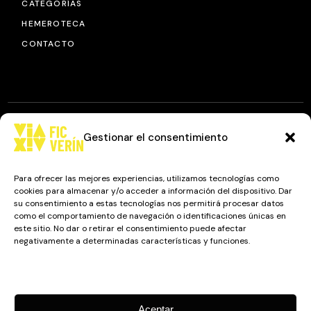
CATEGORÍAS
HEMEROTECA
CONTACTO
Gestionar el consentimiento
© 2025
FIC VÍA XIV
, TODOS LOS DERECHOS RESERVADOS.
DISEÑO Y DESARROLLO: IMAXINAMAIS EDC
Para ofrecer las mejores experiencias, utilizamos tecnologías como
cookies para almacenar y/o acceder a información del dispositivo. Dar
su consentimiento a estas tecnologías nos permitirá procesar datos
como el comportamiento de navegación o identificaciones únicas en
Camino a Balnearios de Sousas
este sitio. No dar o retirar el consentimiento puede afectar
negativamente a determinadas características y funciones.
32600, Verín, Ourense
Gestionar los servicios
Aceptar