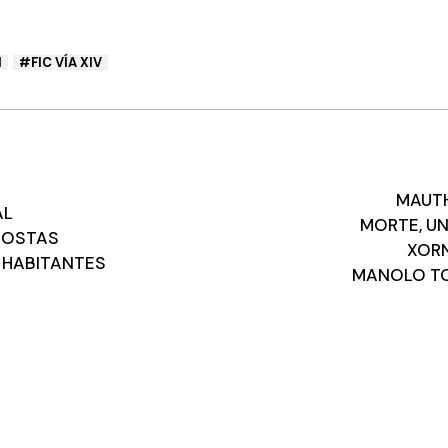
N
FIC VÍA XIV
MAUTH
AL
MORTE, U
POSTAS
XORN
 HABITANTES
MANOLO TOR