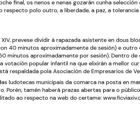
che final, os nenos e nenas gozarán cunha selección 
 respecto polo outro, a liberdade, a paz, a tolerancia
 XIV, prevese dividir á rapazada asistente en dous b
 (con 40 minutos aproximadamente de sesión) e outro 
n 50 minutos aproximadamente por sesión). Dentro de 
 votación popular infantil na que elixirán a mellor cu
está respaldada pola Asociación de Empresarios de Ve
 das ludotecas municipais da comarca na posta en ma
ro. Porén, tamén haberá prazas abertas para o público 
bilitado ao respecto na web do certame:
www.ficviaxi