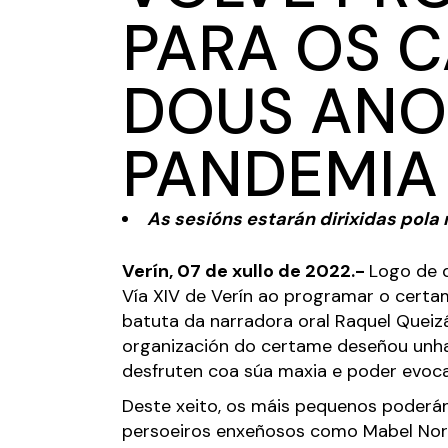
PARA OS C
DOUS ANO
PANDEMIA
As sesións estarán dirixidas pola
Verín, 07 de xullo de 2022.-
Logo de d
Vía XIV de Verín ao programar o certam
batuta da narradora oral Raquel Queizá
organización do certame deseñou unha
desfruten coa súa maxia e poder evoca
Deste xeito, os máis pequenos poderán
persoeiros enxeñosos como Mabel Norma