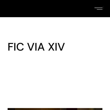
Skip
to
the
content
FIC VIA XIV