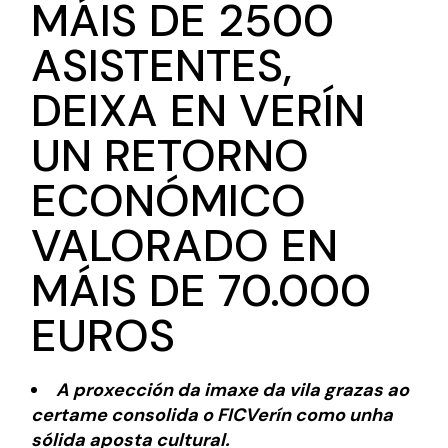
MÁIS DE 2500
ASISTENTES,
DEIXA EN VERÍN
UN RETORNO
ECONÓMICO
VALORADO EN
MÁIS DE 70.000
EUROS
A proxección da imaxe da vila grazas ao
certame consolida o FICVerín como unha
sólida aposta cultural.