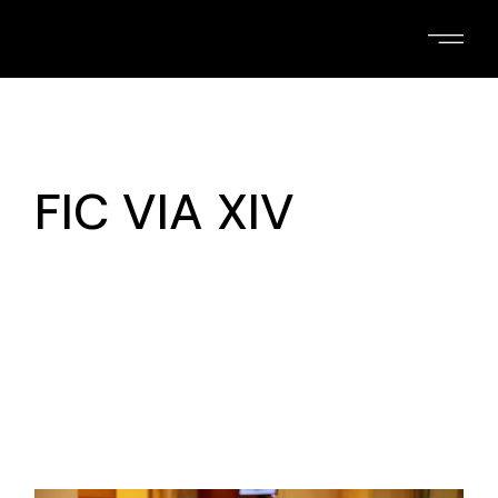
Skip
to
the
content
FIC VIA XIV