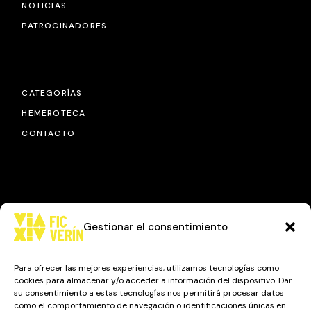
NOTICIAS
PATROCINADORES
CATEGORÍAS
HEMEROTECA
CONTACTO
Gestionar el consentimiento
© 2025
FIC VÍA XIV
, TODOS LOS DERECHOS RESERVADOS.
DISEÑO Y DESARROLLO: IMAXINAMAIS EDC
Para ofrecer las mejores experiencias, utilizamos tecnologías como
cookies para almacenar y/o acceder a información del dispositivo. Dar
su consentimiento a estas tecnologías nos permitirá procesar datos
como el comportamiento de navegación o identificaciones únicas en