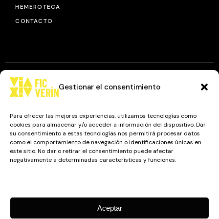
HEMEROTECA
CONTACTO
Gestionar el consentimiento
© 2025
FIC VÍA XIV
, TODOS LOS DERECHOS RESERVADOS.
DISEÑO Y DESARROLLO: IMAXINAMAIS EDC
Para ofrecer las mejores experiencias, utilizamos tecnologías como
cookies para almacenar y/o acceder a información del dispositivo. Dar
su consentimiento a estas tecnologías nos permitirá procesar datos
como el comportamiento de navegación o identificaciones únicas en
Camino a Balnearios de Sousas
este sitio. No dar o retirar el consentimiento puede afectar
negativamente a determinadas características y funciones.
32600, Verín, Ourense
Gestionar los servicios
Aceptar