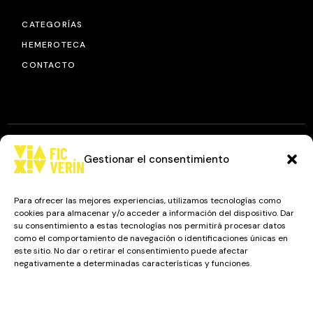
CATEGORÍAS
HEMEROTECA
CONTACTO
Gestionar el consentimiento
© 2025
FIC VÍA XIV
, TODOS LOS DERECHOS RESERVADOS.
DISEÑO Y DESARROLLO: IMAXINAMAIS EDC
Para ofrecer las mejores experiencias, utilizamos tecnologías como
cookies para almacenar y/o acceder a información del dispositivo. Dar
su consentimiento a estas tecnologías nos permitirá procesar datos
como el comportamiento de navegación o identificaciones únicas en
Camino a Balnearios de Sousas
este sitio. No dar o retirar el consentimiento puede afectar
negativamente a determinadas características y funciones.
32600, Verín, Ourense
Gestionar los servicios