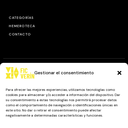
CATEGORÍAS
HEMEROTECA
CONTACTO
Gestionar el consentimiento
© 2025
FIC VÍA XIV
, TODOS LOS DERECHOS RESERVADOS.
DISEÑO Y DESARROLLO: IMAXINAMAIS EDC
Para ofrecer las mejores experiencias, utilizamos tecnologías como
cookies para almacenar y/o acceder a información del dispositivo. Dar
su consentimiento a estas tecnologías nos permitirá procesar datos
como el comportamiento de navegación o identificaciones únicas en
Camino a Balnearios de Sousas
este sitio. No dar o retirar el consentimiento puede afectar
negativamente a determinadas características y funciones.
32600, Verín, Ourense
Gestionar los servicios