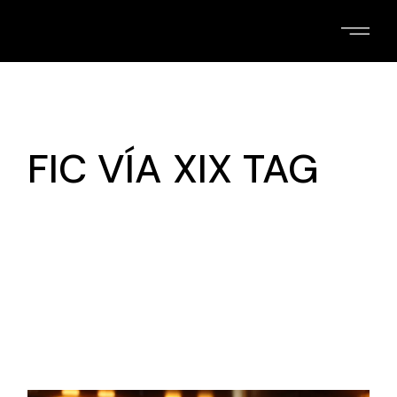
Skip
to
the
content
FIC VÍA XIX TAG