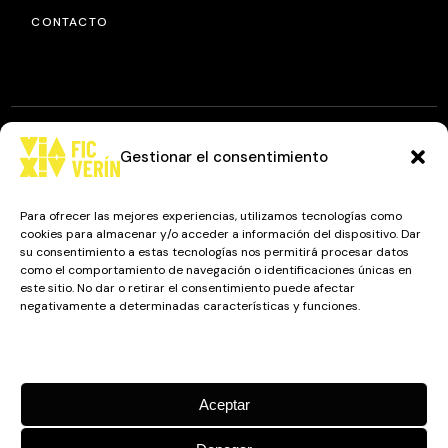
CONTACTO
Gestionar el consentimiento
© 2025
FIC VÍA XIV
, TODOS LOS DERECHOS RESERVADOS.
DISEÑO Y DESARROLLO: IMAXINAMAIS EDC
Para ofrecer las mejores experiencias, utilizamos tecnologías como
cookies para almacenar y/o acceder a información del dispositivo. Dar
su consentimiento a estas tecnologías nos permitirá procesar datos
como el comportamiento de navegación o identificaciones únicas en
Camino a Balnearios de Sousas
este sitio. No dar o retirar el consentimiento puede afectar
negativamente a determinadas características y funciones.
32600, Verín, Ourense
Gestionar los servicios
Aceptar