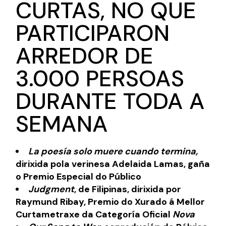
CURTAS, NO QUE
PARTICIPARON
ARREDOR DE
3.000 PERSOAS
DURANTE TODA A
SEMANA
La poesía solo muere cuando termina,
dirixida pola verinesa Adelaida Lamas, gaña
o Premio Especial do Público
Judgment
, de Filipinas, dirixida por
Raymund Ribay,
Premio do Xurado á Mellor
Curtametraxe da Categoría Oficial
Nova