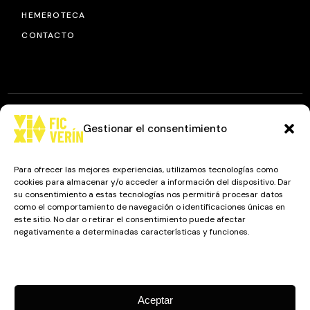
HEMEROTECA
CONTACTO
Gestionar el consentimiento
© 2025
FIC VÍA XIV
, TODOS LOS DERECHOS RESERVADOS.
DISEÑO Y DESARROLLO: IMAXINAMAIS EDC
Para ofrecer las mejores experiencias, utilizamos tecnologías como
cookies para almacenar y/o acceder a información del dispositivo. Dar
su consentimiento a estas tecnologías nos permitirá procesar datos
como el comportamiento de navegación o identificaciones únicas en
Camino a Balnearios de Sousas
este sitio. No dar o retirar el consentimiento puede afectar
negativamente a determinadas características y funciones.
32600, Verín, Ourense
Gestionar los servicios
Aceptar