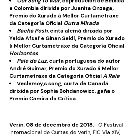
Our Song to War
, coprodución de Bélxica
e Colombia dirixida por Juanita Onzaga,
Premio
do Xurado á Mellor Curtametraxe
da Categoría Oficial
Outra Mirada
Bacha Posh
, cinta alemá dirixida por
Yalda Afsaf e Ginan Seidl, Premio do
Xurado
á Mellor Curtametraxe da Categoría Oficial
Horizontes
Pele de Luz
, curta portuguesa do autor
André Guimar,
Premio do Xurado á Mellor
Curtametraxe da Categoría Oficial
A Raia
Veslemoy,s song, curta de Canadá
dirixida por Sophia Bohdanowizc, gaña o
Premio Camira da Crítica
Verín, 08 de decembro de 2018.-
O Festival
Internacional de Curtas de Verín, FIC Vía XIV,