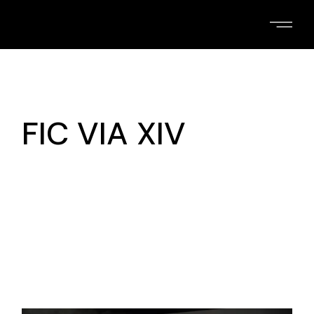
Skip
to
the
content
FIC VIA XIV