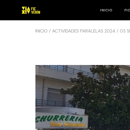
INICIO
FI
INICIO
ACTIVIDADES PARALELAS 2024
03 S
QU
B
C
C
E
P
J
H