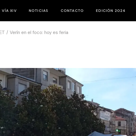
C VÍA XIV
NOTICIAS
CONTACTO
EDICIÓN 2024
ET
Verín en el foco: hoy es feria
E ES EL FIC VÍA XIV
JURADOS
ASES DEL CONCURSO
ACTIVIDADES PA
ATEGORÍAS
CORTOS
ATÁLOGOS
PROGRAMACIÓN
QUIPO
ATROCINADORES
URADO JOVEN
EMEROTECA