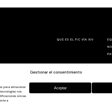
QUE ES EL FIC VÍA XIV
EQ
NO
PA
Gestionar el consentimiento
ies para almacenar
Aceptar
Camino a Balnearios de Sousas
DOS. DISEÑO Y DESARROLLO:
 tecnologías nos
ificaciones únicas
32600, Verín, Ourense
ente a