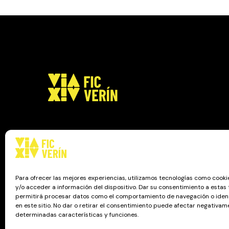
Para ofrecer las mejores experiencias, utilizamos tecnologías como cook
© 2025
FIC VÍA XIV
, TODOS LOS DERECHOS RESERVA
y/o acceder a información del dispositivo. Dar su consentimiento a estas
permitirá procesar datos como el comportamiento de navegación o ident
IMAXINAMAIS EDC
en este sitio. No dar o retirar el consentimiento puede afectar negativam
determinadas características y funciones.