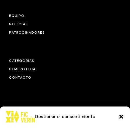
EQUIPO
NOTICIAS
PATROCINADORES
CATEGORÍAS
HEMEROTECA
CONTACTO
Gestionar el consentimiento
© 2025
FIC VÍA XIV
, TODOS LOS DERECHOS RESERVADOS.
DISEÑO Y DESARROLLO: IMAXINAMAIS EDC