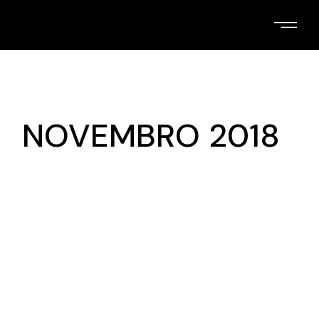
Skip
to
the
content
NOVEMBRO 2018