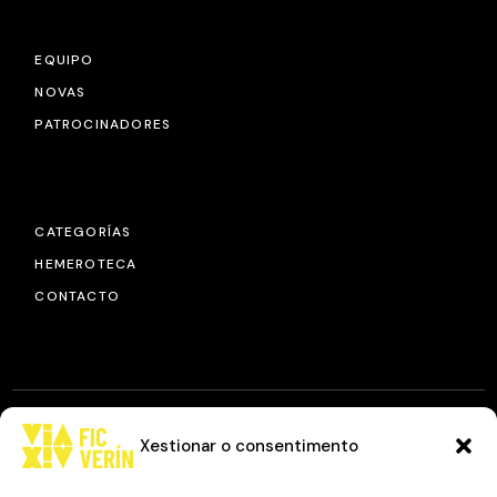
EQUIPO
NOVAS
PATROCINADORES
CATEGORÍAS
HEMEROTECA
CONTACTO
Xestionar o consentimento
© 2025
FIC VÍA XIV
, TODOS OS DEREITOS RESERVADOS.
DESEÑO E DESENVOLVEMENTO: IMAXINAMAIS EDC