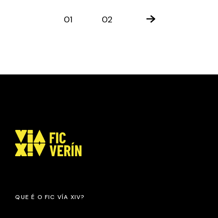
PAXINACIÓN
01
02
DE
ENTRADAS
QUE É O FIC VÍA XIV?