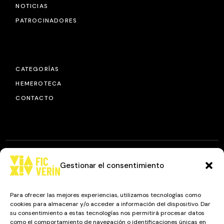
NOTICIAS
PATROCINADORES
CATEGORÍAS
HEMEROTECA
CONTACTO
Gestionar el consentimiento
© 2025
FIC VÍA XIV
, TODOS LOS DERECHOS RESERVADOS.
DISEÑO Y DESARROLLO: IMAXINAMAIS EDC
Para ofrecer las mejores experiencias, utilizamos tecnologías como
cookies para almacenar y/o acceder a información del dispositivo. Dar
su consentimiento a estas tecnologías nos permitirá procesar datos
como el comportamiento de navegación o identificaciones únicas en