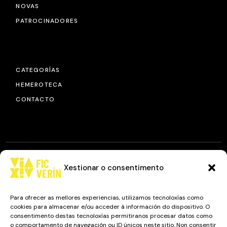
NOVAS
PATROCINADORES
CATEGORÍAS
HEMEROTECA
CONTACTO
Xestionar o consentimento
© 2025
FIC VÍA XIV
, TODOS OS DEREITOS RESERVADOS.
DESEÑO E DESENVOLVEMENTO: IMAXINAMAIS EDC
Para ofrecer as mellores experiencias, utilizamos tecnoloxías como
cookies para almacenar e/ou acceder á información do dispositivo. O
consentimento destas tecnoloxías permitiranos procesar datos como
o comportamento de navegación ou ID únicos neste sitio. Non consentir