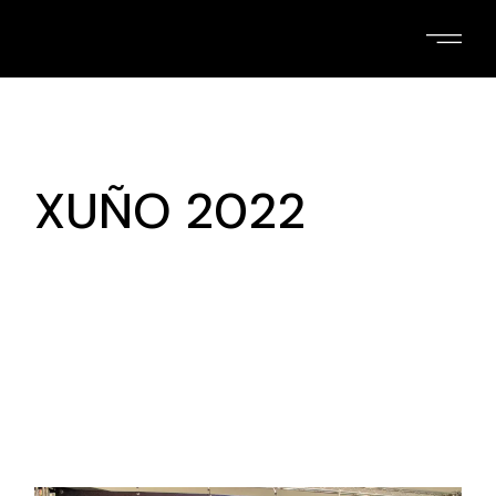
Skip
to
the
content
XUÑO 2022