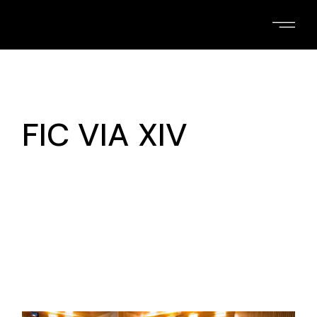
Skip
to
the
content
FIC VIA XIV