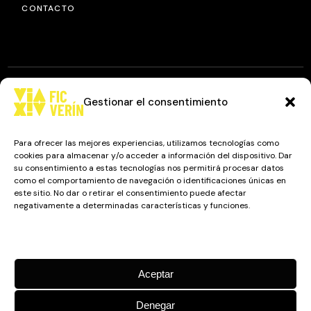
CONTACTO
Gestionar el consentimiento
© 2025
FIC VÍA XIV
, TODOS LOS DERECHOS RESERVADOS.
DISEÑO Y DESARROLLO: IMAXINAMAIS EDC
Para ofrecer las mejores experiencias, utilizamos tecnologías como
cookies para almacenar y/o acceder a información del dispositivo. Dar
su consentimiento a estas tecnologías nos permitirá procesar datos
como el comportamiento de navegación o identificaciones únicas en
Camino a Balnearios de Sousas
este sitio. No dar o retirar el consentimiento puede afectar
negativamente a determinadas características y funciones.
32600, Verín, Ourense
Gestionar los servicios
Aceptar
Denegar