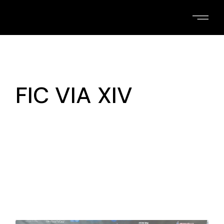
Skip
to
the
content
FIC VIA XIV