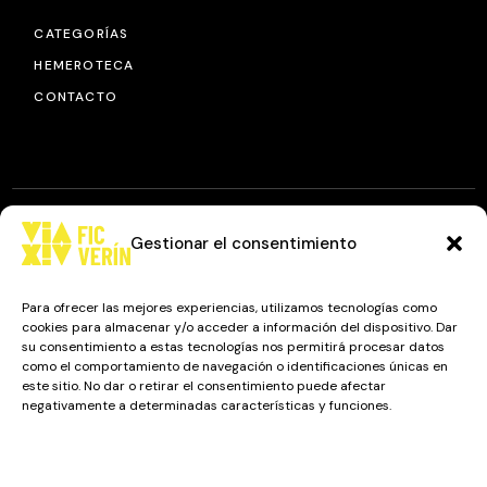
CATEGORÍAS
HEMEROTECA
CONTACTO
Gestionar el consentimiento
© 2025
FIC VÍA XIV
, TODOS LOS DERECHOS RESERVADOS.
DISEÑO Y DESARROLLO: IMAXINAMAIS EDC
Para ofrecer las mejores experiencias, utilizamos tecnologías como
cookies para almacenar y/o acceder a información del dispositivo. Dar
su consentimiento a estas tecnologías nos permitirá procesar datos
como el comportamiento de navegación o identificaciones únicas en
Camino a Balnearios de Sousas
este sitio. No dar o retirar el consentimiento puede afectar
negativamente a determinadas características y funciones.
32600, Verín, Ourense
Gestionar los servicios