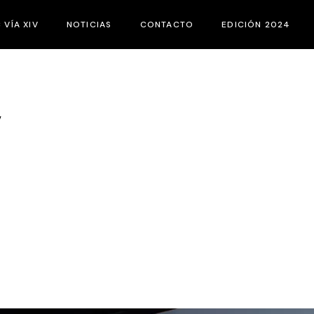
C VÍA XIV
NOTICIAS
CONTACTO
EDICIÓN 2024
E ES EL FIC VÍA XIV
JURADOS
ASES DEL CONCURSO
ACTIVIDADES PA
V
ATEGORÍAS
CORTOS
ATÁLOGOS
PROGRAMACIÓN
QUIPO
ATROCINADORES
URADO JOVEN
EMEROTECA