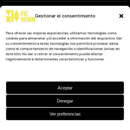
Gestionar el consentimiento
© 2025
FIC VÍA XIV
, TODOS LOS DERECHOS RESERVADOS.
DISEÑO Y DESARROLLO: IMAXINAMAIS EDC
Para ofrecer las mejores experiencias, utilizamos tecnologías como
cookies para almacenar y/o acceder a información del dispositivo. Dar
su consentimiento a estas tecnologías nos permitirá procesar datos
como el comportamiento de navegación o identificaciones únicas en
Camino a Balnearios de Sousas
este sitio. No dar o retirar el consentimiento puede afectar
negativamente a determinadas características y funciones.
32600, Verín, Ourense
Gestionar los servicios
Aceptar
Denegar
Ver preferencias
Política de cookies