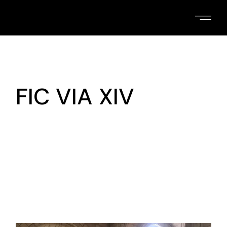
Skip
to
the
content
FIC VIA XIV