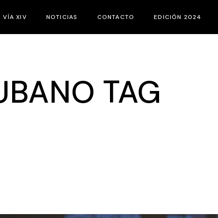
C VÍA XIV
NOTICIAS
CONTACTO
EDICIÓN 2024
E ES EL FIC VÍA XIV
JURADOS
ASES DEL CONCURSO
ACTIVIDADES PA
UBANO TAG
ATEGORÍAS
CORTOS
ATÁLOGOS
PROGRAMACIÓN
QUIPO
ATROCINADORES
URADO JOVEN
EMEROTECA