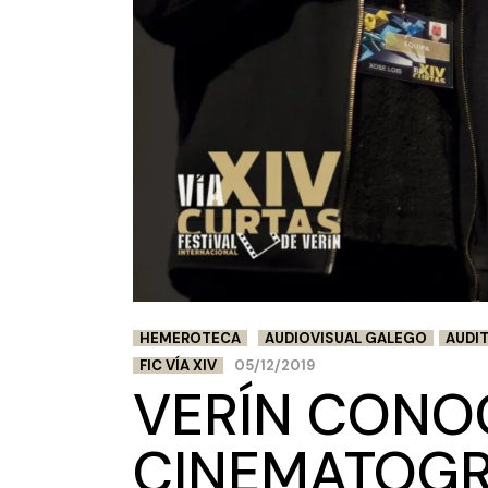
HEMEROTECA
AUDIOVISUAL GALEGO
AUDIT
FIC VÍA XIV
05/12/2019
VERÍN CONO
CINEMATOGR