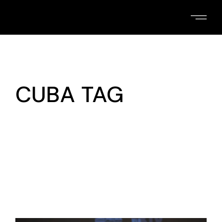
Skip
to
the
content
CUBA TAG