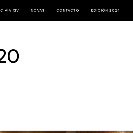
IC VÍA XIV
NOVAS
CONTACTO
EDICIÓN 2024
UE É O FIC VÍA XIV?
XURADOS
BASES DO CONCURSO
ACTIVIDADES PAR
20
CATEGORÍAS
CURTAS
CATÁLOGOS
PROGRAMACIÓN
EQUIPO
PATROCINADORES
XURADO NOVO
HEMEROTECA