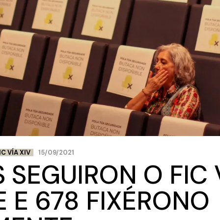
IC VÍA XIV
15/09/2021
 SEGUIRON O FIC V
E E 678 FIXÉRONO