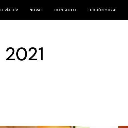
IC VÍA XIV
NOVAS
CONTACTO
EDICIÓN 2024
UE É O FIC VÍA XIV?
XURADOS
BASES DO CONCURSO
ACTIVIDADES PAR
 2021
CATEGORÍAS
CURTAS
CATÁLOGOS
PROGRAMACIÓN
EQUIPO
PATROCINADORES
XURADO NOVO
HEMEROTECA