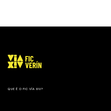
PAXINACIÓN
DE
ENTRADAS
QUE É O FIC VÍA XIV?