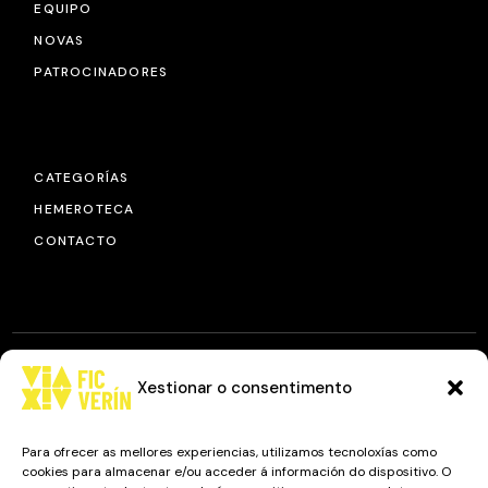
EQUIPO
NOVAS
PATROCINADORES
CATEGORÍAS
HEMEROTECA
CONTACTO
Xestionar o consentimento
© 2025
FIC VÍA XIV
, TODOS OS DEREITOS RESERVADOS.
DESEÑO E DESENVOLVEMENTO: IMAXINAMAIS EDC
Para ofrecer as mellores experiencias, utilizamos tecnoloxías como
cookies para almacenar e/ou acceder á información do dispositivo. O