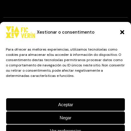
Xestionar o consentimento
© 2025
FIC VÍA XIV
, TODOS OS DEREITOS RESERVADOS.
DESEÑO E DESENVOLVEMENTO: IMAXINAMAIS EDC
Para ofrecer as mellores experiencias, utilizamos tecnoloxías como
cookies para almacenar e/ou acceder á información do dispositivo. O
consentimento destas tecnoloxías permitiranos procesar datos como
o comportamento de navegación ou ID únicos neste sitio. Non consentir
Camiño a Balneario de Sousas
ou retirar o consentimento, pode afectar negativamente a
determinadas características e funcións.
32600, Verín, Ourense
Manage services
Aceptar
Negar
Ver preferencias