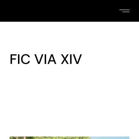
Skip
to
the
content
FIC VIA XIV