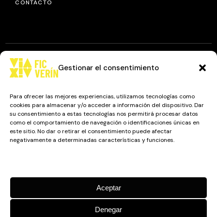
CONTACTO
Gestionar el consentimiento
© 2025
FIC VÍA XIV
, TODOS LOS DERECHOS RESERVADOS.
DISEÑO Y DESARROLLO: IMAXINAMAIS EDC
Para ofrecer las mejores experiencias, utilizamos tecnologías como
cookies para almacenar y/o acceder a información del dispositivo. Dar
su consentimiento a estas tecnologías nos permitirá procesar datos
como el comportamiento de navegación o identificaciones únicas en
Camino a Balnearios de Sousas
este sitio. No dar o retirar el consentimiento puede afectar
negativamente a determinadas características y funciones.
32600, Verín, Ourense
Gestionar los servicios
Aceptar
Denegar