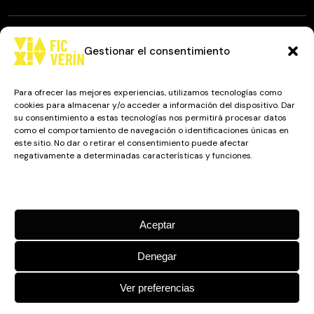
Gestionar el consentimiento
© 2025
FIC VÍA XIV
, TODOS LOS DERECHOS RESERVADOS.
DISEÑO Y DESARROLLO: IMAXINAMAIS EDC
Para ofrecer las mejores experiencias, utilizamos tecnologías como
cookies para almacenar y/o acceder a información del dispositivo. Dar
su consentimiento a estas tecnologías nos permitirá procesar datos
como el comportamiento de navegación o identificaciones únicas en
Camino a Balnearios de Sousas
este sitio. No dar o retirar el consentimiento puede afectar
negativamente a determinadas características y funciones.
32600, Verín, Ourense
Gestionar los servicios
Aceptar
Denegar
Ver preferencias