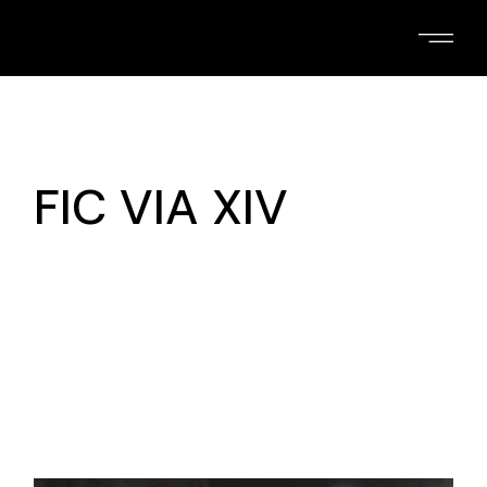
Skip
to
the
content
FIC VIA XIV