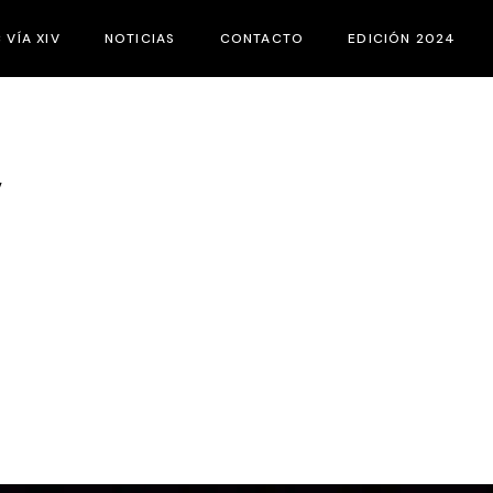
C VÍA XIV
NOTICIAS
CONTACTO
EDICIÓN 2024
E ES EL FIC VÍA XIV
JURADOS
ASES DEL CONCURSO
ACTIVIDADES PA
V
ATEGORÍAS
CORTOS
ATÁLOGOS
PROGRAMACIÓN
QUIPO
ATROCINADORES
URADO JOVEN
EMEROTECA