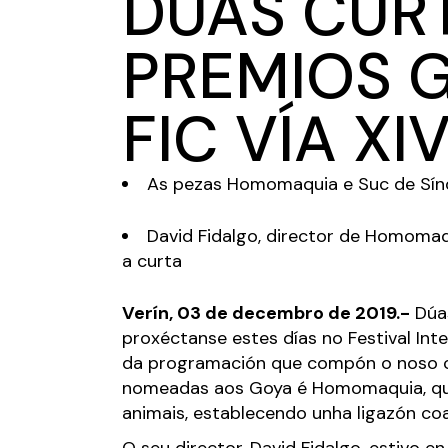
DÚAS CUR
PREMIOS 
FIC VÍA XI
As pezas Homomaquia e Suc de Sínd
David Fidalgo, director de Homomaqu
a curta
Verín, 03 de decembro de 2019.-
Dúas
proxéctanse estes días no Festival Inte
da programación que compón o noso ce
nomeadas aos Goya é Homomaquia, que
animais, establecendo unha ligazón co