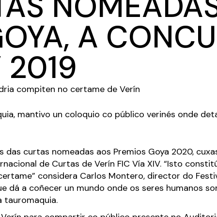
TAS NOMEADAS
GOYA, A CONC
V 2019
ria compiten no certame de Verín
ia, mantivo un coloquio co público verinés onde detal
 das curtas nomeadas aos Premios Goya 2020, cuxas 
rnacional de Curtas de Verín FIC Vía XIV. “Isto consti
rtame” considera Carlos Montero, director do Festiv
 dá a coñecer un mundo onde os seres humanos son
a tauromaquia.