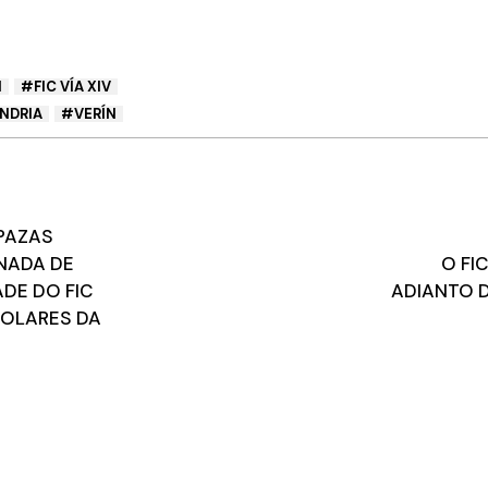
N
FIC VÍA XIV
ÍNDRIA
VERÍN
APAZAS
RNADA DE
O FI
ADE DO FIC
ADIANTO 
COLARES DA