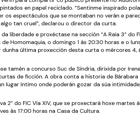
n Verín para compartir co público presente no Auditori
intados en papel reciclado. “Sentinme inspirado pol
ver os espectáculos que se montaban no verán e parec
algo tan cruel”, declarou o director da curta.
da liberdade e proxéctase na sección “A Raia 3” do FIC 
s de Homomaquia, o domingo 1 ás 20:30 horas e o luns 
 dunha última proxección desta curta o mércores 4, á
ase tamén a concurso Suc de Síndria, dirixida por Ire
rtas de ficción. A obra conta a historia de Bárabara e
 lugar íntimo onde poderán gozar da súa intimidade, cu
ova 2” do FIC Vía XIV, que se proxectará hoxe martes 
oves ás 17:00 horas na Casa da Cultura.