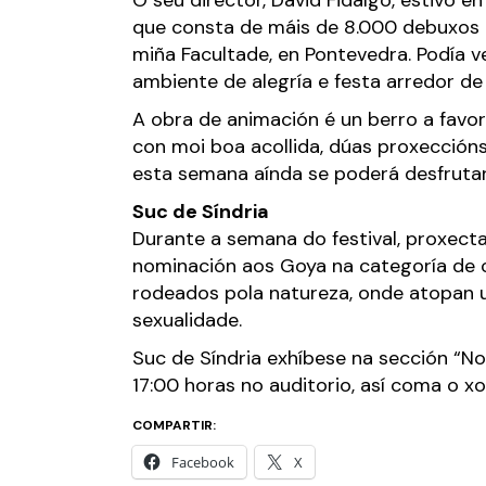
O seu director, David Fidalgo, estivo e
que consta de máis de 8.000 debuxos p
miña Facultade, en Pontevedra. Podía 
ambiente de alegría e festa arredor de 
A obra de animación é un berro a favor 
con moi boa acollida, dúas proxección
esta semana aínda se poderá desfrutar
Suc de Síndria
Durante a semana do festival, proxect
nominación aos Goya na categoría de cu
rodeados pola natureza, onde atopan un
sexualidade.
Suc de Síndria exhíbese na sección “N
17:00 horas no auditorio, así coma o x
COMPARTIR:
Facebook
X