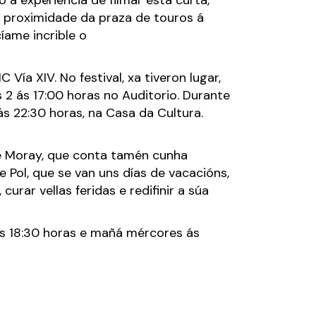
o a experiencia de filmar esta curta,
a proximidade da praza de touros á
íame incrible o
Vía XIV. No festival, xa tiveron lugar,
2 ás 17:00 horas no Auditorio. Durante
s 22:30 horas, na Casa da Cultura.
ne Moray, que conta tamén cunha
 Pol, que se van uns días de vacacións,
rar vellas feridas e redifinir a súa
ás 18:30 horas e mañá mércores ás