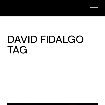
Skip
to
the
content
DAVID FIDALGO
TAG