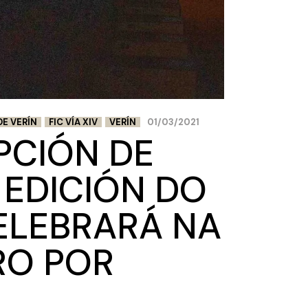
DE VERÍN
FIC VÍA XIV
VERÍN
01/03/2021
PCIÓN DE
 EDICIÓN DO
 CELEBRARÁ NA
RO POR