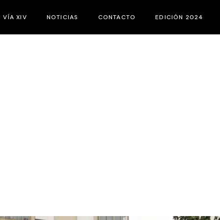
C VÍA XIV
NOTICIAS
CONTACTO
EDICIÓN 2024
E ES EL FIC VÍA XIV
JURADOS
ASES DEL CONCURSO
ACTIVIDADES PA
ATEGORÍAS
CORTOS
ATÁLOGOS
PROGRAMACIÓN
QUIPO
ATROCINADORES
URADO JOVEN
EMEROTECA