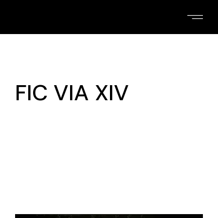
Skip
to
the
content
FIC VIA XIV