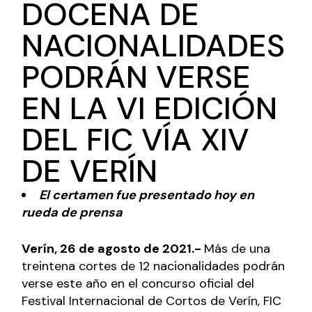
DOCENA DE
NACIONALIDADES
PODRÁN VERSE
EN LA VI EDICIÓN
DEL FIC VÍA XIV
DE VERÍN
El certamen fue presentado hoy en
rueda de prensa
Verín, 26 de agosto de 2021.-
Más de una
treintena cortes de 12 nacionalidades podrán
verse este año en el concurso oficial del
Festival Internacional de Cortos de Verín, FIC