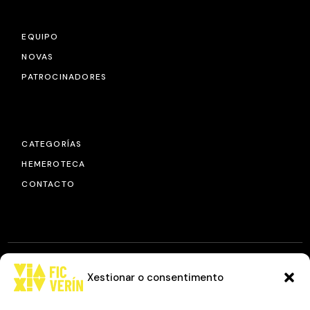
EQUIPO
NOVAS
PATROCINADORES
CATEGORÍAS
HEMEROTECA
CONTACTO
Xestionar o consentimento
© 2025
FIC VÍA XIV
, TODOS OS DEREITOS RESERVADOS.
DESEÑO E DESENVOLVEMENTO: IMAXINAMAIS EDC